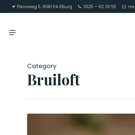
Skip
Menu
Flevoweg 5, 8081 PA Elburg
0525 – 62 26 55
re
to
main
content
Menu
Category
Bruiloft
Reserveren
kan
weer