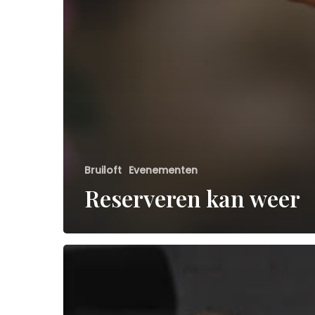
Bruiloft
Evenementen
Reserveren kan weer
Ontmoet
de
chef!